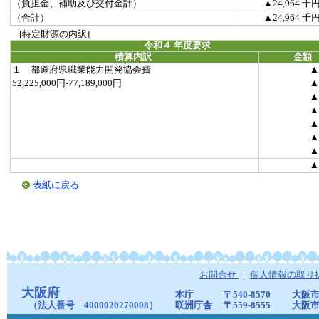
（負担金、補助及び交付金計）
▲24,964 千
（合計）
▲24,964 千
[特定財源の内訳]
令和４ 年度要求
積算内訳
金額
１ 都道府県職業能力開発協会費
▲
52,225,000円-77,189,000円
▲
▲
▲
▲
▲
▲
▲
表紙に戻る
お問合せ
個人情報の取り
大阪府
本庁
〒540-8570
大阪市
（法人番号 4000020270008）
咲洲庁舎
〒559-8555
大阪市