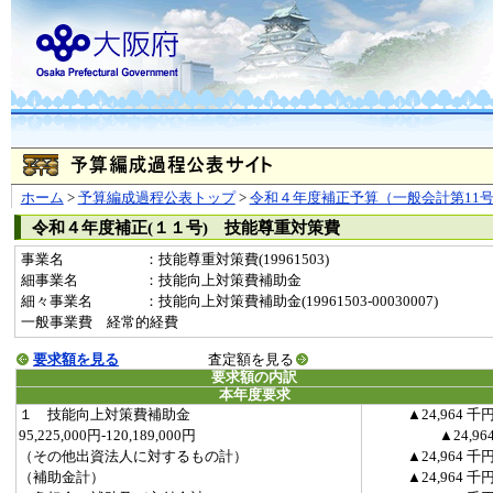
ホーム
>
予算編成過程公表トップ
>
令和４年度補正予算（一般会計第11
令和４年度補正(１１号) 技能尊重対策費
事業名
：技能尊重対策費(19961503)
細事業名
：技能向上対策費補助金
細々事業名
：技能向上対策費補助金(19961503-00030007)
一般事業費 経常的経費
要求額を見る
査定額を見る
要求額の内訳
本年度要求
１ 技能向上対策費補助金
▲24,964 千
95,225,000円-120,189,000円
▲24,96
（その他出資法人に対するもの計）
▲24,964 千
（補助金計）
▲24,964 千