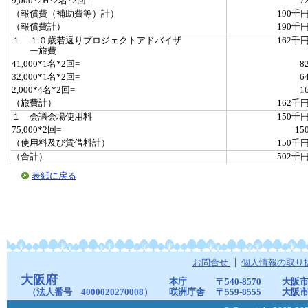
9,000*2H*2名*2回=
7
（報償費（補助費等）計）
190千
（報償費計）
190千
１ １０歳若返りプロジェクトアドバイザ
162千
ー旅費
41,000*1名*2回=
8
32,000*1名*2回=
6
2,000*4名*2回=
1
（旅費計）
162千
１ 会議会場使用料
150千
75,000*2回=
15
（使用料及び賃借料計）
150千
（合計）
502千
表紙に戻る
お問合せ
個人情報の取り
大阪府
本庁
〒540-8570
大阪市
（法人番号 4000020270008）
咲洲庁舎
〒559-8555
大阪市