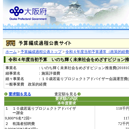
ホーム
>
予算編成過程公表トップ
>
令和４年度当初予算通常（政策的経費
令和４年度当初予算 いのち輝く未来社会をめざすビジョン
事業名
：いのち輝く未来社会をめざすビジョン推進費(2018107
細事業名
：施策評価費
細々事業名
：１０歳若返りプロジェクトアドバイザー会議運営費(201810
一般事業費 政策的経費
要求額を見る
査定額を見る
要求額の内訳
本年度要求
１ １０歳若返りプロジェクトアドバイザ
118千
ー謝金
9,800*6名*2回=
11
２ 有識者招聘費
72千