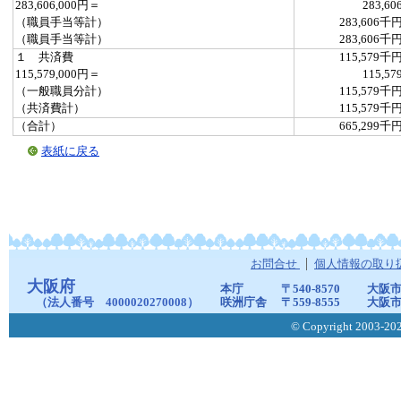
283,606,000円＝
283,60
（職員手当等計）
283,606千
（職員手当等計）
283,606千
１ 共済費
115,579千
115,579,000円＝
115,57
（一般職員分計）
115,579千
（共済費計）
115,579千
（合計）
665,299千
表紙に戻る
お問合せ
個人情報の取り
大阪府
本庁
〒540-8570
大阪市
（法人番号 4000020270008）
咲洲庁舎
〒559-8555
大阪市
© Copyright 2003-2026