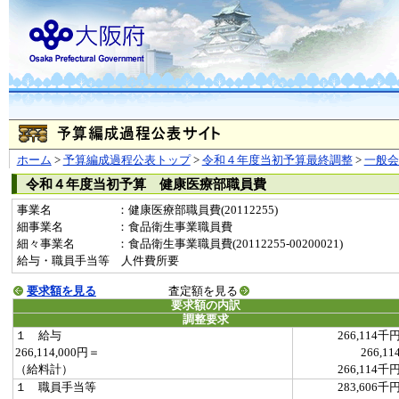
ホーム
>
予算編成過程公表トップ
>
令和４年度当初予算最終調整
>
一般
令和４年度当初予算 健康医療部職員費
事業名
：健康医療部職員費(20112255)
細事業名
：食品衛生事業職員費
細々事業名
：食品衛生事業職員費(20112255-00200021)
給与・職員手当等 人件費所要
要求額を見る
査定額を見る
要求額の内訳
調整要求
１ 給与
266,114千
266,114,000円＝
266,11
（給料計）
266,114千
１ 職員手当等
283,606千