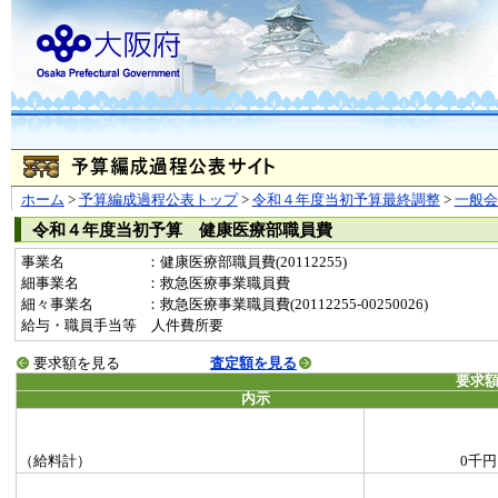
ホーム
>
予算編成過程公表トップ
>
令和４年度当初予算最終調整
>
一般
令和４年度当初予算 健康医療部職員費
事業名
：健康医療部職員費(20112255)
細事業名
：救急医療事業職員費
細々事業名
：救急医療事業職員費(20112255-00250026)
給与・職員手当等 人件費所要
要求額を見る
査定額を見る
要求
内示
（給料計）
0千円