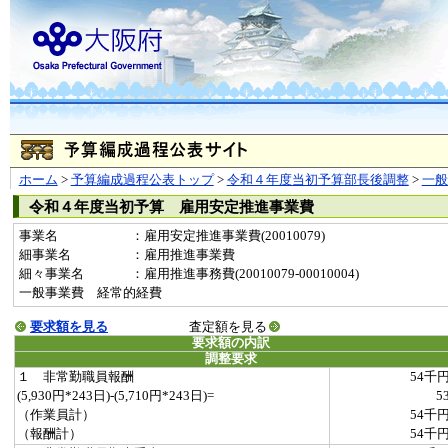
ホーム
>
予算編成過程公表トップ
>
令和４年度当初予算部長後調整
>
一
令和４年度当初予算 雇用安定推進事業費
事業名
：雇用安定推進事業費(20010079)
細事業名
：雇用推進事業費
細々事業名
：雇用推進事務費(20010079-00010004)
一般事業費 経常的経費
要求額を見る
査定額を見る
要求額の内訳
調整要求
１ 非常勤職員報酬
54千
(5,930円*243日)-(5,710円*243日)=
5
（作業員計）
54千
（報酬計）
54千