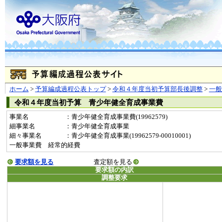
ホーム
>
予算編成過程公表トップ
>
令和４年度当初予算部長後調整
>
一
令和４年度当初予算 青少年健全育成事業費
事業名
：青少年健全育成事業費(19962579)
細事業名
：青少年健全育成事業
細々事業名
：青少年健全育成事業(19962579-00010001)
一般事業費 経常的経費
要求額を見る
査定額を見る
要求額の内訳
調整要求