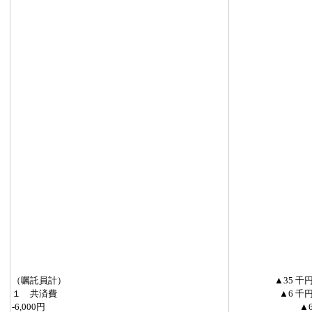
（嘱託員計）
▲35 千
１ 共済費
▲6 千
-6,000円
▲