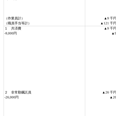
（作業員計）
▲9 千
（職員手当等計）
▲121 千
１ 共済費
▲9 千
-9,000円
▲
２ 非常勤嘱託員
▲26 千
-26,000円
▲2