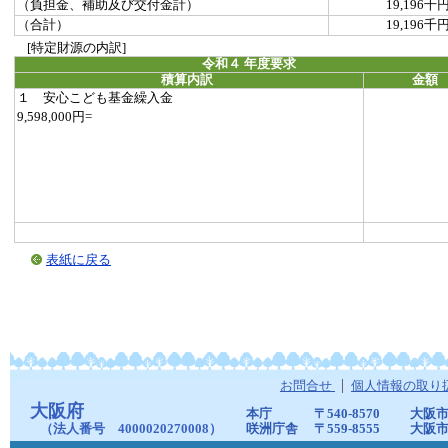
（負担金、補助及び交付金計）
19,196千
（合計）
19,196千
[特定財源の内訳]
令和４ 年度要求
積算内訳
金額
１ 安心こども基金繰入金
9,598,000円=
表紙に戻る
お問合せ
個人情報の取り
大阪府
本庁
〒540-8570
大阪市
（法人番号 4000020270008）
咲洲庁舎
〒559-8555
大阪市