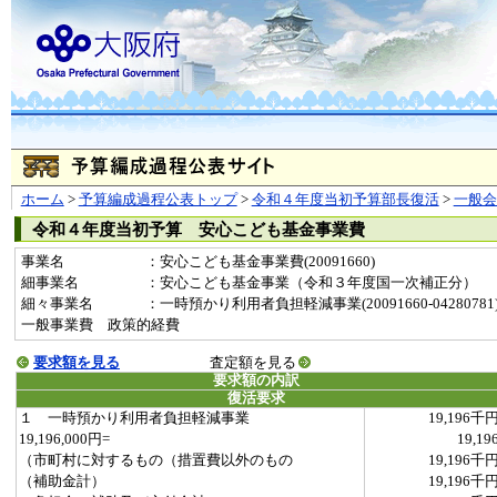
ホーム
>
予算編成過程公表トップ
>
令和４年度当初予算部長復活
>
一般
令和４年度当初予算 安心こども基金事業費
事業名
：安心こども基金事業費(20091660)
細事業名
：安心こども基金事業（令和３年度国一次補正分）
細々事業名
：一時預かり利用者負担軽減事業(20091660-04280781
一般事業費 政策的経費
要求額を見る
査定額を見る
要求額の内訳
復活要求
１ 一時預かり利用者負担軽減事業
19,196千
19,196,000円=
19,19
（市町村に対するもの（措置費以外のもの
19,196千
（補助金計）
19,196千