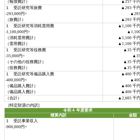
（報償費計）
▲257 千
１ 受託研究等旅費
▲293 千
-293,000円=
▲29
（旅費計）
▲293 千
１ 受託研究等消耗需用費
▲1,100 千
-1,100,000円=
▲1,10
（消耗需用費計）
▲1,100 千
（需用費計）
▲1,100 千
１ 受託研究等役務費
▲35 千
-35,000円=
▲3
（その他の役務費計）
▲35 千
（役務費計）
▲35 千
１ 受託研究等備品購入費
▲400 千
-400,000円=
▲40
（備品購入費計）
▲400 千
（備品購入費計）
▲400 千
（合計）
▲2,085 千
[特定財源の内訳]
令和４ 年度要求
積算内訳
金額
１ 受託事業収入
-900,000円=