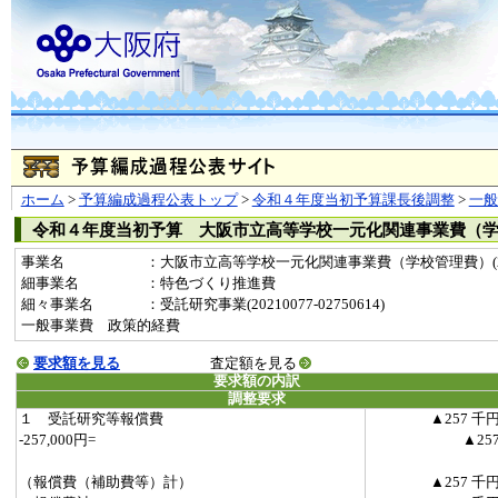
ホーム
>
予算編成過程公表トップ
>
令和４年度当初予算課長後調整
>
一
令和４年度当初予算 大阪市立高等学校一元化関連事業費（
事業名
：大阪市立高等学校一元化関連事業費（学校管理費）(202
細事業名
：特色づくり推進費
細々事業名
：受託研究事業(20210077-02750614)
一般事業費 政策的経費
要求額を見る
査定額を見る
要求額の内訳
調整要求
１ 受託研究等報償費
▲257 千
-257,000円=
▲25
（報償費（補助費等）計）
▲257 千