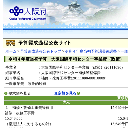
ホーム
>
予算編成過程公表トップ
>
令和４年度当初予算課長後調整
>
一
令和４年度当初予算 大阪国際平和センター事業費（政策）
事業名
：大阪国際平和センター事業費（政策）(20111090)
細事業名
：大阪国際平和センター補修等整備費
細々事業名
：補修・改修工事費(20111090-00010009)
一般事業費 政策的経費
要求額を見る
査定額を見る
要求
内示
１ 補修・改修工事費等費用
15,649千
補修・改修工事費
15,649,000
15,64
（指定法人に対するもの計）
15,649千