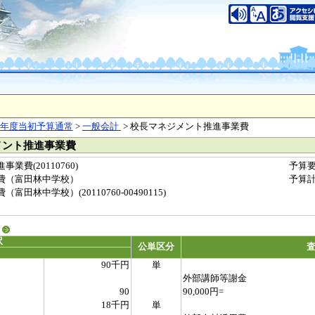
年度当初予算通常
>
一般会計
> 校長マネジメント推進事業費
メント推進事業費
費(20110760)
予算
費（富田林中学校）
予算
田林中学校）(20110760-00490115)
る
訳
公単区分
90千円
単
外部講師等謝金
90
90,000円=
18千円
単