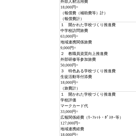
外部人材活用費
18,000円=
（報償費（補助費等）計）
（報償費計）
１ 開かれた学校づくり推進費
中学校訪問旅費
63,000円=
地域連携関係旅費
9,000円=
２ 教職員資質向上推進費
外部研修等参加旅費
50,000円=
３ 特色ある学校づくり推進費
生徒活動等付添費
18,000円=
（旅費計）
１ 開かれた学校づくり推進費
学校評価
マークカード代
33,000円=
広報関係経費（ﾘｰﾌﾚｯﾄ・ﾎﾟｽﾀｰ等）
127,000円=
地域連携経費
18,000円=