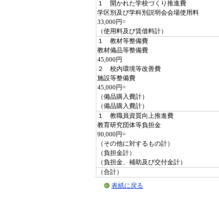
１ 開かれた学校づくり推進費
学区別及び学科別説明会会場使用料
33,000円=
（使用料及び賃借料計）
１ 教材等整備費
教材備品等整備費
45,000円
２ 校内環境等改善費
施設等整備費
45,000円=
（備品購入費計）
（備品購入費計）
１ 教職員資質向上推進費
教育研究団体等負担金
90,000円=
（その他に対するもの計）
（負担金計）
（負担金、補助及び交付金計）
（合計）
表紙に戻る