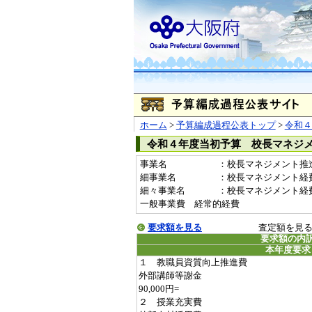
ホーム
>
予算編成過程公表トップ
>
令和４
令和４年度当初予算 校長マネジ
事業名
：校長マネジメント推進事業
細事業名
：校長マネジメント経
細々事業名
：校長マネジメント経費（富
一般事業費 経常的経費
要求額を見る
査定額を見
要求額の内
本年度要求
１ 教職員資質向上推進費
外部講師等謝金
90,000円=
２ 授業充実費