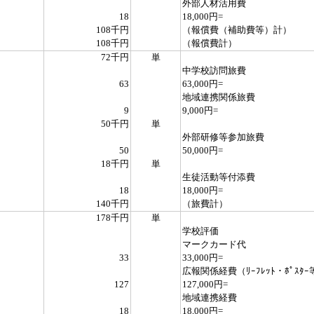
外部人材活用費
18
18,000円=
108千円
（報償費（補助費等）計）
108千円
（報償費計）
72千円
単
中学校訪問旅費
63
63,000円=
地域連携関係旅費
9
9,000円=
50千円
単
外部研修等参加旅費
50
50,000円=
18千円
単
生徒活動等付添費
18
18,000円=
140千円
（旅費計）
178千円
単
学校評価
マークカード代
33
33,000円=
広報関係経費（ﾘｰﾌﾚｯﾄ・ﾎﾟｽﾀｰ
127
127,000円=
地域連携経費
18
18,000円=