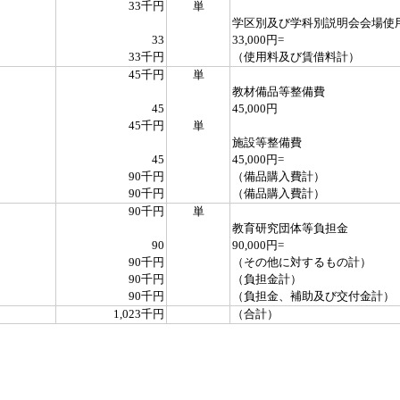
33千円
単
学区別及び学科別説明会会場使
33
33,000円=
33千円
（使用料及び賃借料計）
45千円
単
教材備品等整備費
45
45,000円
45千円
単
施設等整備費
45
45,000円=
90千円
（備品購入費計）
90千円
（備品購入費計）
90千円
単
教育研究団体等負担金
90
90,000円=
90千円
（その他に対するもの計）
90千円
（負担金計）
90千円
（負担金、補助及び交付金計）
1,023千円
（合計）