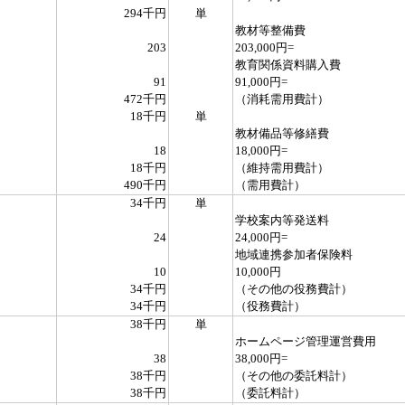
294千円
単
教材等整備費
203
203,000円=
教育関係資料購入費
91
91,000円=
472千円
（消耗需用費計）
18千円
単
教材備品等修繕費
18
18,000円=
18千円
（維持需用費計）
490千円
（需用費計）
34千円
単
学校案内等発送料
24
24,000円=
地域連携参加者保険料
10
10,000円
34千円
（その他の役務費計）
34千円
（役務費計）
38千円
単
ホームページ管理運営費用
38
38,000円=
38千円
（その他の委託料計）
38千円
（委託料計）