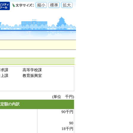
要求課
高等学校課
計上課
教育振興室
(単位 千円)
査定額の内訳
90千円
90
18千円