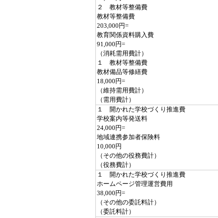
２ 教材等整備費
教材等整備費
203,000円=
教育関係資料購入費
91,000円=
（消耗需用費計）
１ 教材等整備費
教材備品等修繕費
18,000円=
（維持需用費計）
（需用費計）
１ 開かれた学校づくり推進費
学校案内等発送料
24,000円=
地域連携参加者保険料
10,000円
（その他の役務費計）
（役務費計）
１ 開かれた学校づくり推進費
ホームページ管理運営費用
38,000円=
（その他の委託料計）
（委託料計）