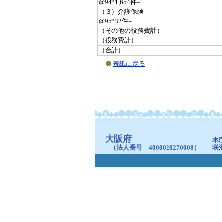
@94*1,654件=
（３）介護保険
@95*32件=
（その他の役務費計）
（役務費計）
（合計）
表紙に戻る
大阪府
本
（法人番号 4000020270008）
咲