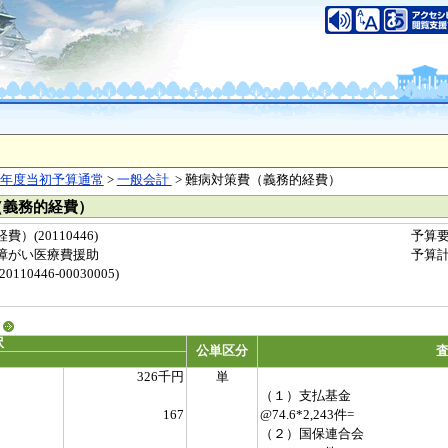
年度当初予算通常
>
一般会計
> 難病対策費（義務的経費）
（義務的経費）
(20110446)
予算
障がい医療費援助
予算
0446-00030005)
る
訳
公単区分
326千円
単
（１）支払基金
167
@74.6*2,243件=
（２）国保連合会