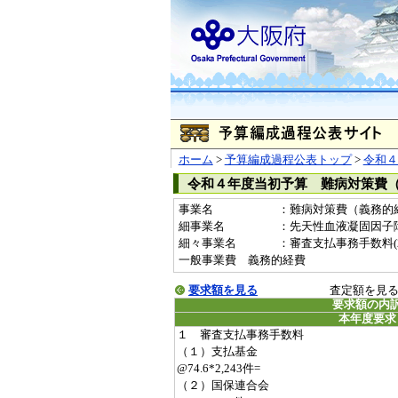
ホーム
>
予算編成過程公表トップ
>
令和４
令和４年度当初予算 難病対策費
事業名
：難病対策費（義務的経費）
細事業名
：先天性血液凝固因子
細々事業名
：審査支払事務手数料(2011
一般事業費 義務的経費
要求額を見る
査定額を見
要求額の内
本年度要求
１ 審査支払事務手数料
（１）支払基金
@74.6*2,243件=
（２）国保連合会