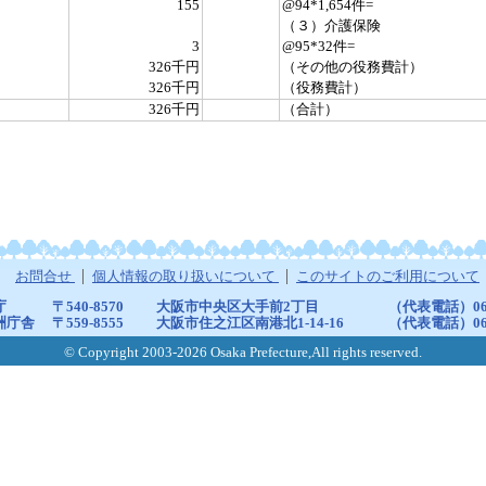
155
@94*1,654件=
（３）介護保険
3
@95*32件=
326千円
（その他の役務費計）
326千円
（役務費計）
326千円
（合計）
お問合せ
個人情報の取り扱いについて
このサイトのご利用について
庁
〒540-8570
大阪市中央区大手前2丁目
（代表電話）06-6
洲庁舎
〒559-8555
大阪市住之江区南港北1-14-16
（代表電話）06-6
© Copyright 2003-2026 Osaka Prefecture,All rights reserved.