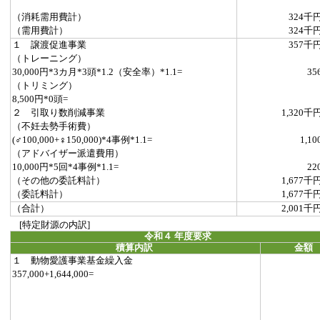
（消耗需用費計）
324千
（需用費計）
324千
１ 譲渡促進事業
357千
（トレーニング）
30,000円*3カ月*3頭*1.2（安全率）*1.1=
35
（トリミング）
8,500円*0頭=
２ 引取り数削減事業
1,320千
（不妊去勢手術費）
(♂100,000+♀150,000)*4事例*1.1=
1,10
（アドバイザー派遣費用）
10,000円*5回*4事例*1.1=
22
（その他の委託料計）
1,677千
（委託料計）
1,677千
（合計）
2,001千
[特定財源の内訳]
令和４ 年度要求
積算内訳
金額
１ 動物愛護事業基金繰入金
357,000+1,644,000=