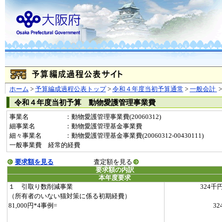
ホーム
>
予算編成過程公表トップ
>
令和４年度当初予算通常
>
一般会計
令和４年度当初予算 動物愛護管理事業費
事業名
：動物愛護管理事業費(20060312)
細事業名
：動物愛護管理基金事業費
細々事業名
：動物愛護管理基金事業費(20060312-00430111)
一般事業費 経常的経費
要求額を見る
査定額を見る
要求額の内訳
本年度要求
１ 引取り数削減事業
324千
（所有者のいない猫対策に係る初期経費）
81,000円*4事例=
32