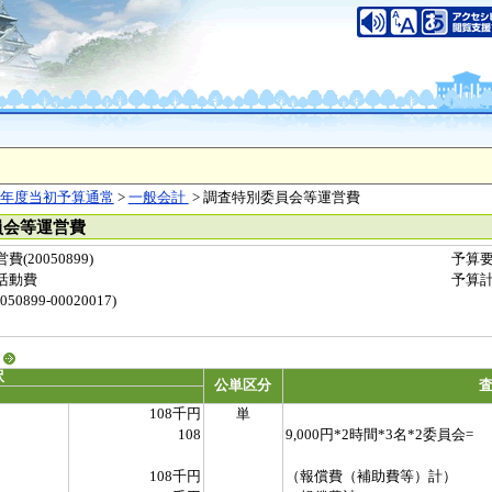
年度当初予算通常
>
一般会計
> 調査特別委員会等運営費
員会等運営費
20050899)
予算
活動費
予算
899-00020017)
る
訳
公単区分
108千円
単
108
9,000円*2時間*3名*2委員会=
108千円
（報償費（補助費等）計）