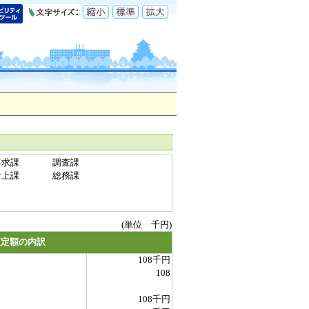
要求課
調査課
計上課
総務課
(単位 千円)
査定額の内訳
108千円
108
108千円