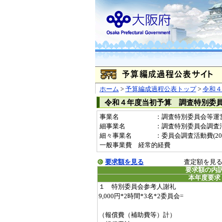
ホーム
>
予算編成過程公表トップ
>
令和４
令和４年度当初予算 調査特別委
事業名
：調査特別委員会等運営費(
細事業名
：調査特別委員会調査
細々事業名
：委員会調査活動費(20050
一般事業費 経常的経費
要求額を見る
査定額を見
要求額の内
本年度要求
１ 特別委員会参考人謝礼
9,000円*2時間*3名*2委員会=
（報償費（補助費等）計）