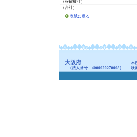
（報償費計）
（合計）
表紙に戻る
大阪府
本
（法人番号 4000020270008）
咲