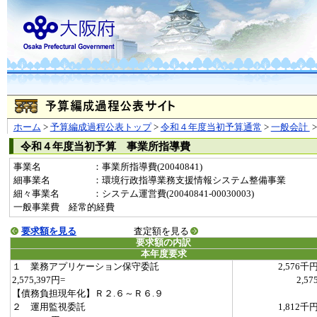
ホーム
>
予算編成過程公表トップ
>
令和４年度当初予算通常
>
一般会計
令和４年度当初予算 事業所指導費
事業名
：事業所指導費(20040841)
細事業名
：環境行政指導業務支援情報システム整備事業
細々事業名
：システム運営費(20040841-00030003)
一般事業費 経常的経費
要求額を見る
査定額を見る
要求額の内訳
本年度要求
１ 業務アプリケーション保守委託
2,576千
2,575,397円=
2,57
【債務負担現年化】Ｒ２.６～Ｒ６.９
２ 運用監視委託
1,812千