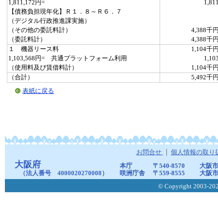
1,811,172円=
1,81
【債務負担現年化】Ｒ１．８～Ｒ６．７
（デジタル行政推進課実施）
（その他の委託料計）
4,388千
（委託料計）
4,388千
１ 機器リース料
1,104千
1,103,568円= 共通プラットフォーム利用
1,10
（使用料及び賃借料計）
1,104千
（合計）
5,492千
表紙に戻る
お問合せ
個人情報の取り
大阪府
本庁
〒540-8570
大阪市
（法人番号 4000020270008）
咲洲庁舎
〒559-8555
大阪市
© Copyright 2003-2026