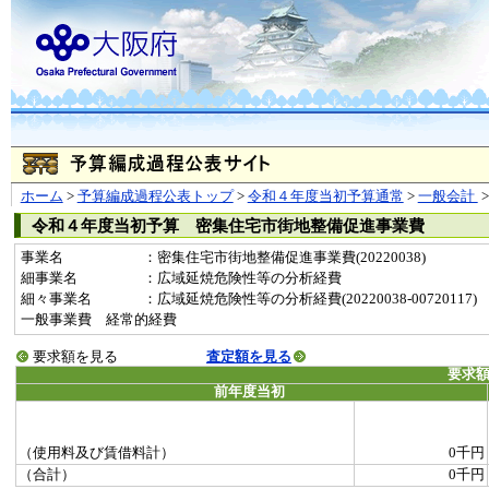
ホーム
>
予算編成過程公表トップ
>
令和４年度当初予算通常
>
一般会計
令和４年度当初予算 密集住宅市街地整備促進事業費
事業名
：密集住宅市街地整備促進事業費(20220038)
細事業名
：広域延焼危険性等の分析経費
細々事業名
：広域延焼危険性等の分析経費(20220038-00720117)
一般事業費 経常的経費
要求額を見る
査定額を見る
要求
前年度当初
（使用料及び賃借料計）
0千円
（合計）
0千円