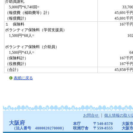
介助員謝礼
5,000円*6,740回=
33,70
（報償費（補助費等）計）
45,691千
（報償費計）
45,691千
１ 保険料
167千
ボランティア保険料（学習支援員）
1,500円*68人=
10
ボランティア保険料（介助員）
1,500円*43人=
6
（保険料計）
167千
（役務費計）
167千
（合計）
45,858千
表紙に戻る
お問合せ
個人情報の取り
大阪府
本庁
〒540-8570
大阪市
（法人番号 4000020270008）
咲洲庁舎
〒559-8555
大阪市