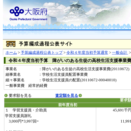
ホーム
>
予算編成過程公表トップ
>
令和４年度当初予算通常
>
一般会計
令和４年度当初予算 障がいのある生徒の高校生活支援事業
事業名
：障がいのある生徒の高校生活支援事業費(20110672)
細事業名
：学校生活支援員配置事業費
細々事業名
：学校生活支援員の配置(20110672-00040010)
一般事業費 経常的経費
要求額を見る
査定額を見る
要求
前年度当初
１ 学習支援員・介助員
45,691千
学習支援員謝礼
3,000円*3,997回=
11,99