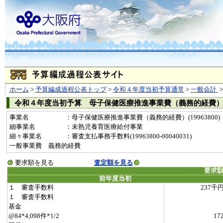
ホーム
>
予算編成過程公表トップ
>
令和４年度当初予算通常
>
一般会計
令和４年度当初予算 母子保健医療推進事業費（義務的経費
事業名
：母子保健医療推進事業費（義務的経費）(19963800)
細事業名
：未熟児養育医療給付事業
細々事業名
：審査支払事務手数料(19963800-00040031)
一般事業費 義務的経費
要求額を見る
査定額を見る
要求
前年度当初
１ 審査手数料
237千
１ 審査手数料
基金
@84*4,098件*1/2
17