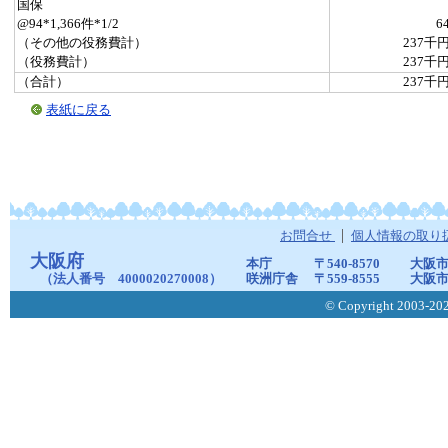
国保
@94*1,366件*1/2
6
（その他の役務費計）
237千
（役務費計）
237千
（合計）
237千
表紙に戻る
お問合せ
個人情報の取り
大阪府
本庁
〒540-8570
大阪市
（法人番号 4000020270008）
咲洲庁舎
〒559-8555
大阪市
© Copyright 2003-2026