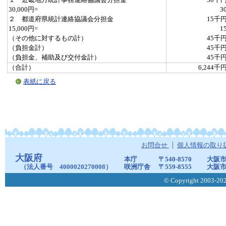
１ 近畿地方統計事務連絡協議会分担金
30千
30,000円=
3
２ 都道府県統計連絡協議会分担金
15千
15,000円=
1
（その他に対するもの計）
45千
（負担金計）
45千
（負担金、補助及び交付金計）
45千
（合計）
6,244千
表紙に戻る
お問合せ
個人情報の取り
大阪府
本庁
〒540-8570
大阪市
（法人番号 4000020270008）
咲洲庁舎
〒559-8555
大阪市
© Copyright 2003-2026