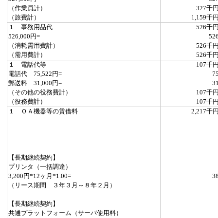
（作業員計）
327千
（旅費計）
1,159千
１ 事務用品代
526千
526,000円=
52
（消耗需用費計）
526千
（需用費計）
526千
１ 電話代等
107千
電話代 75,522円=
7
郵送料 31,000円=
3
（その他の役務費計）
107千
（役務費計）
107千
１ ＯＡ機器等の賃借料
2,217千
【長期継続契約】
プリンタ（一括調達）
3,200円*12ヶ月*1.00=
3
（リース期間 ３年３月～８年２月）
【長期継続契約】
共通プラットフォーム（サーバ使用料）