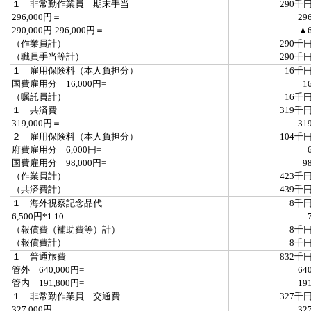
１ 非常勤作業員 期末手当
290千
296,000円＝
29
290,000円-296,000円＝
▲
（作業員計）
290千
（職員手当等計）
290千
１ 雇用保険料（本人負担分）
16千
国費雇用分 16,000円=
1
（嘱託員計）
16千
１ 共済費
319千
319,000円＝
31
２ 雇用保険料（本人負担分）
104千
府費雇用分 6,000円=
国費雇用分 98,000円=
9
（作業員計）
423千
（共済費計）
439千
１ 海外視察記念品代
8千
6,500円*1.10=
（報償費（補助費等）計）
8千
（報償費計）
8千
１ 普通旅費
832千
管外 640,000円=
64
管内 191,800円=
19
１ 非常勤作業員 交通費
327千
327,000円=
32