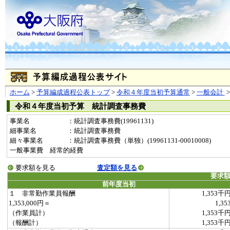
ホーム
>
予算編成過程公表トップ
>
令和４年度当初予算通常
>
一般会計
令和４年度当初予算 統計調査事務費
事業名
：統計調査事務費(19961131)
細事業名
：統計調査事務費
細々事業名
：統計調査事務費（単独）(19961131-00010008)
一般事業費 経常的経費
要求額を見る
査定額を見る
要求
前年度当初
１ 非常勤作業員報酬
1,353千
1,353,000円＝
1,35
（作業員計）
1,353千
（報酬計）
1,353千