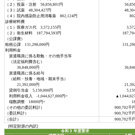
（２）投薬・注射 56,856,801円
56,85
（３）試薬 48,304,427円
48,30
（４）院内感染防止用消毒薬 802,124円
80
診療材料費
（１）医療ガス代 3,572,155円
3,57
（２）衛生材料 187,794,593円
187,79
（公課費）
租税公課 131,298,000円
131,29
利用料金
派遣職員に係る勤勉・その他手当等
（法定福利費含む）
36,848,000円
36,84
派遣職員に係る給与
（給料・扶養・地域・期末手当）
21,392,000円
21,39
貸倒引当金 5,159,000円
5,15
利用料金収入 -1,044,627,000円=
▲1,044,62
端数調整 18000円=
1
（その他の委託料計）
900,702千
（委託料計）
900,702千
（合計）
900,702千
[特定財源の内訳]
令和３ 年度要求