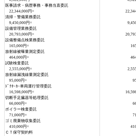
医事請求・病歴事務・事務当直委託
22,344,000円=
22,34
清掃・警備業務委託
9,450,000円=
9,45
設備管理業務委託
20,793,000円=
20,79
設備整備点検業務委託
165,000円=
16
放射線被曝量測定委託
464,000円=
46
試験検査委託
2,555,000円=
2,55
放射線漏洩線量測定委託
95,000円=
9
ﾄﾞｸﾀｰｶｰ車両運行管理委託
16,598,000円=
16,59
切断手足臓器等処理委託
66,000円=
6
ボイラー検査委託
71,000円=
7
ゴミ廃棄物収集委託
410,000円=
41
ＣＴ保守契約料