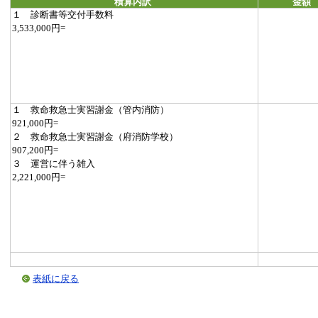
積算内訳
金額
１ 診断書等交付手数料
3,533,000円=
１ 救命救急士実習謝金（管内消防）
921,000円=
２ 救命救急士実習謝金（府消防学校）
907,200円=
３ 運営に伴う雑入
2,221,000円=
表紙に戻る