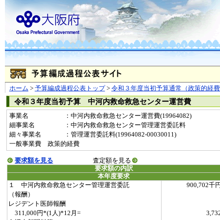
ホーム
>
予算編成過程公表トップ
>
令和３年度当初予算通常（政策的経費
令和３年度当初予算 中河内救命救急センター運営費
事業名
：中河内救命救急センター運営費(19964082)
細事業名
：中河内救命救急センター管理運営委託料
細々事業名
：管理運営委託料(19964082-00030011)
一般事業費 政策的経費
要求額を見る
査定額を見る
要求額の内訳
本年度要求
１ 中河内救命救急センター管理運営委託
900,702千
（報酬）
レジデント医師報酬
311,000円*(1人)*12月=
3,73