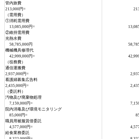
管内旅費
213,000円=
21
（需用費）
①消耗需用費
13,085,000円=
13,08
②維持需用費
光熱水費
58,785,000円
58,78
機械機具修理代
42,999,000円=
42,99
（役務費）
通信運搬費
2,937,000円=
2,93
看護婦募集広告料
2,435,000円=
2,43
（委託料）
汚物及び廃棄物処理
7,159,000円=
7,15
院内消毒及び環境モニタリング
85,000円=
8
職員用被服賃借委託
4,577,000円=
4,57
給食業務委託
8,322,000円=
8,32