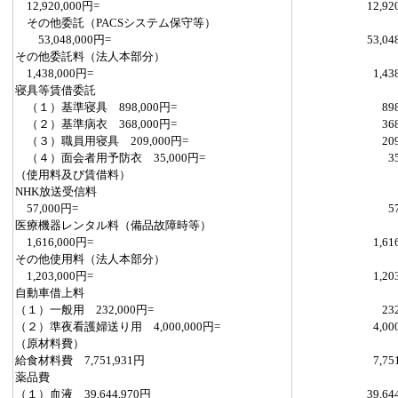
12,920,000円=
12,92
その他委託（PACSシステム保守等）
53,048,000円=
53,04
その他委託料（法人本部分）
1,438,000円=
1,43
寝具等賃借委託
（１）基準寝具 898,000円=
89
（２）基準病衣 368,000円=
36
（３）職員用寝具 209,000円=
20
（４）面会者用予防衣 35,000円=
3
（使用料及び賃借料）
NHK放送受信料
57,000円=
5
医療機器レンタル料（備品故障時等）
1,616,000円=
1,61
その他使用料（法人本部分）
1,203,000円=
1,20
自動車借上料
（１）一般用 232,000円=
23
（２）準夜看護婦送り用 4,000,000円=
4,00
（原材料費）
給食材料費 7,751,931円
7,75
薬品費
（１）血液 39,644,970円
39,64