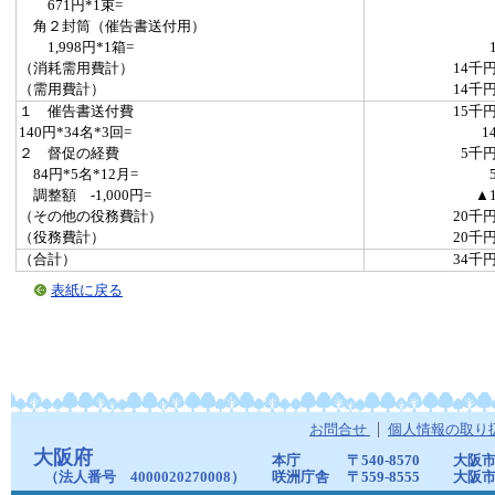
671円*1束=
角２封筒（催告書送付用）
1,998円*1箱=
（消耗需用費計）
14千
（需用費計）
14千
１ 催告書送付費
15千
140円*34名*3回=
1
２ 督促の経費
5千
84円*5名*12月=
調整額 -1,000円=
▲
（その他の役務費計）
20千
（役務費計）
20千
（合計）
34千
表紙に戻る
お問合せ
個人情報の取り
大阪府
本庁
〒540-8570
大阪市
（法人番号 4000020270008）
咲洲庁舎
〒559-8555
大阪市