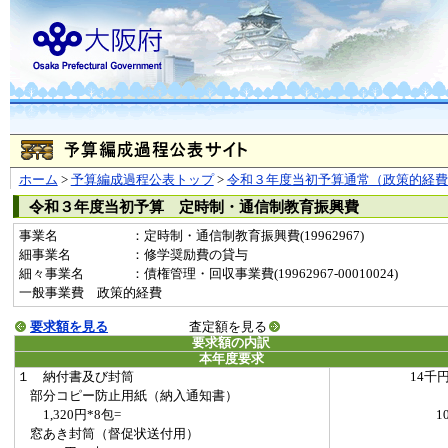
ホーム
>
予算編成過程公表トップ
>
令和３年度当初予算通常（政策的経費
令和３年度当初予算 定時制・通信制教育振興費
事業名
：定時制・通信制教育振興費(19962967)
細事業名
：修学奨励費の貸与
細々事業名
：債権管理・回収事業費(19962967-00010024)
一般事業費 政策的経費
要求額を見る
査定額を見る
要求額の内訳
本年度要求
１ 納付書及び封筒
14千
部分コピー防止用紙（納入通知書）
1,320円*8包=
1
窓あき封筒（督促状送付用）