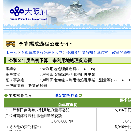
ホーム
>
予算編成過程公表トップ
>
令和３年度当初予算通常（政策的経費
令和３年度当初予算 未利用地処理促進費
事業名
：未利用地処理促進費(20040906)
細事業名
：岸和田南海線未利用地処理事業
細々事業名
：岸和田南海線未利用地処理事業（測量等）(20040906-00
一般事業費 政策的経費
要求額を見る
査定額を見る
要求
前年度当初
１ 岸和田南海線未利用地測量等委託
5,046千
岸和田南海線未利用地測量等委託
5,046,000円=
5,04
（その他の委託料計）
5,046千