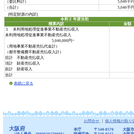
（委託料計）
5,046千
（合計）
5,046千
[特定財源の内訳]
令和２ 年度当初
積算内訳
金額
１ 未利用地処理促進事業不動産売払収入
未利用地処理促進事業不動産売払収入
5,046,000円=
（用地事業不動産売払代金計）
（都市整備費不動産売払収入計）
目計 不動産売払収入
項計 財産売払収入
款計 財産収入
合計
表紙に戻る
お問合せ
個人情報の取り
大阪府
本庁
〒540-8570
大阪市
（法人番号 4000020270008）
咲洲庁舎
〒559-8555
大阪市