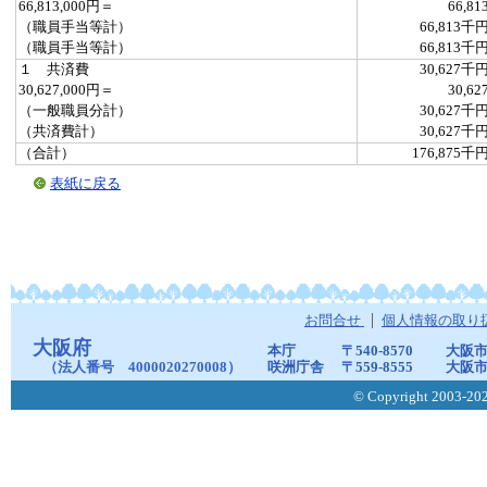
66,813,000円＝
66,81
（職員手当等計）
66,813千
（職員手当等計）
66,813千
１ 共済費
30,627千
30,627,000円＝
30,62
（一般職員分計）
30,627千
（共済費計）
30,627千
（合計）
176,875千
表紙に戻る
お問合せ
個人情報の取り
大阪府
本庁
〒540-8570
大阪市
（法人番号 4000020270008）
咲洲庁舎
〒559-8555
大阪市
© Copyright 2003-2026