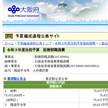
ホーム
>
予算編成過程公表トップ
>
令和３年度当初予算最終調整
>
一般
令和３年度当初予算 財務部職員費
事業名
：財務部職員費(20130006)
細事業名
：行政改革推進事業職員費
細々事業名
：行政改革推進事業職員費(20130006-00020002)
給与・職員手当等 人件費所要
要求額を見る
査定額を見る
要求額の内訳
調整要求
１ 給料
79,435千
79,435,000円＝
79,43
（給料計）
79,435千
１ 職員手当等
66,813千