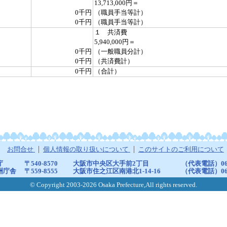
13,713,000円＝
0千円
（職員手当等計）
0千円
（職員手当等計）
１ 共済費
5,940,000円＝
0千円
（一般職員分計）
0千円
（共済費計）
0千円
（合計）
お問合せ
個人情報の取り扱いについて
このサイトのご利用について
庁
〒540-8570
大阪市中央区大手前2丁目
（代表電話）06-6
洲庁舎
〒559-8555
大阪市住之江区南港北1-14-16
（代表電話）06-6
© Copyright 2003-2026 Osaka Prefecture,All rights reserved.