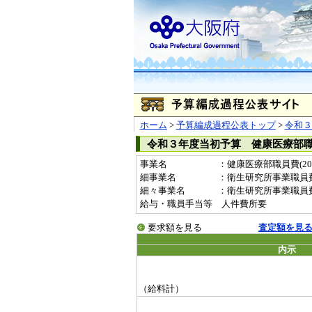
ホーム
>
予算編成過程公表トップ
>
令和３
令和３年度当初予算 健康医療部
事業名
：健康医療部職員費(2011
細事業名
：衛生研究所事業職員
細々事業名
：衛生研究所事業職員費(201
給与・職員手当等 人件費所要
要求額を見る
査定額を見
内示
（給料計）