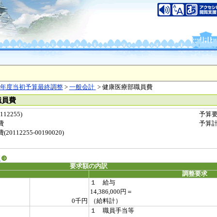
年度当初予算最終調整
>
一般会計
> 健康医療部職員費
職員費
2255)
予算
費
予算
12255-00190020)
る
要求額の内訳
調整要求
１ 給与
14,386,000円＝
0千円
（給料計）
１ 職員手当等