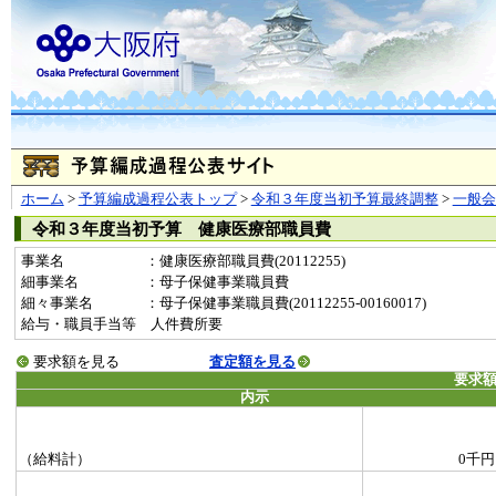
ホーム
>
予算編成過程公表トップ
>
令和３年度当初予算最終調整
>
一般
令和３年度当初予算 健康医療部職員費
事業名
：健康医療部職員費(20112255)
細事業名
：母子保健事業職員費
細々事業名
：母子保健事業職員費(20112255-00160017)
給与・職員手当等 人件費所要
要求額を見る
査定額を見る
要求
内示
（給料計）
0千円