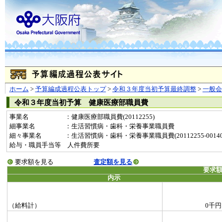
ホーム
>
予算編成過程公表トップ
>
令和３年度当初予算最終調整
>
一般
令和３年度当初予算 健康医療部職員費
事業名
：健康医療部職員費(20112255)
細事業名
：生活習慣病・歯科・栄養事業職員費
細々事業名
：生活習慣病・歯科・栄養事業職員費(20112255-001400
給与・職員手当等 人件費所要
要求額を見る
査定額を見る
要求
内示
（給料計）
0千円