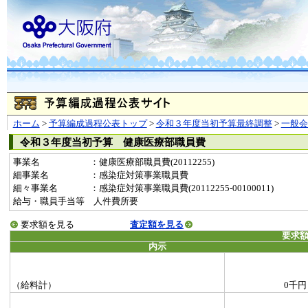
ホーム
>
予算編成過程公表トップ
>
令和３年度当初予算最終調整
>
一般
令和３年度当初予算 健康医療部職員費
事業名
：健康医療部職員費(20112255)
細事業名
：感染症対策事業職員費
細々事業名
：感染症対策事業職員費(20112255-00100011)
給与・職員手当等 人件費所要
要求額を見る
査定額を見る
要求
内示
（給料計）
0千円