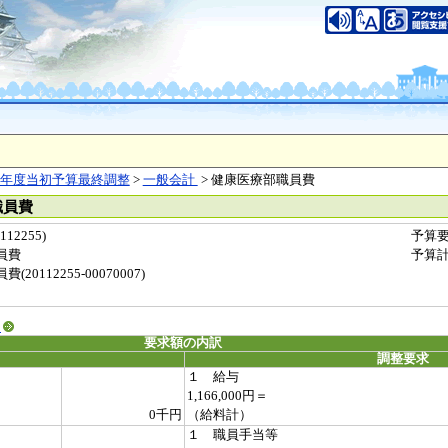
年度当初予算最終調整
>
一般会計
> 健康医療部職員費
職員費
2255)
予算
員費
予算
0112255-00070007)
る
要求額の内訳
調整要求
１ 給与
1,166,000円＝
0千円
（給料計）
１ 職員手当等