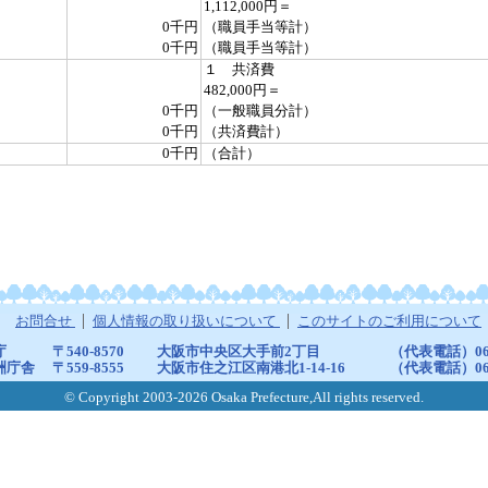
1,112,000円＝
0千円
（職員手当等計）
0千円
（職員手当等計）
１ 共済費
482,000円＝
0千円
（一般職員分計）
0千円
（共済費計）
0千円
（合計）
お問合せ
個人情報の取り扱いについて
このサイトのご利用について
庁
〒540-8570
大阪市中央区大手前2丁目
（代表電話）06-6
洲庁舎
〒559-8555
大阪市住之江区南港北1-14-16
（代表電話）06-6
© Copyright 2003-2026 Osaka Prefecture,All rights reserved.