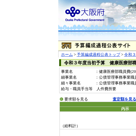
ホーム
>
予算編成過程公表トップ
>
令和３
令和３年度当初予算 健康医療部
事業名
：健康医療部職員費(2011
細事業名
：公債管理事務事業職
細々事業名
：公債管理事務事業職員費(2
給与・職員手当等 人件費所要
要求額を見る
査定額を見
内示
（給料計）