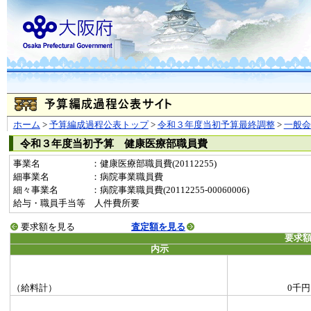
ホーム
>
予算編成過程公表トップ
>
令和３年度当初予算最終調整
>
一般
令和３年度当初予算 健康医療部職員費
事業名
：健康医療部職員費(20112255)
細事業名
：病院事業職員費
細々事業名
：病院事業職員費(20112255-00060006)
給与・職員手当等 人件費所要
要求額を見る
査定額を見る
要求
内示
（給料計）
0千円