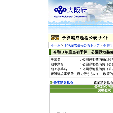
ホーム
>
予算編成過程公表トップ
>
令和３
令和３年度当初予算 公園緑地整
事業名
：公園緑地整備費(19970
細事業名
：公園緑地整備費（公
細々事業名
：公園緑地整備費（公共）(1
普通建設事業費（府で行うもの） 政策的
要求額を見る
査定額を見
要求額の内
調整要求