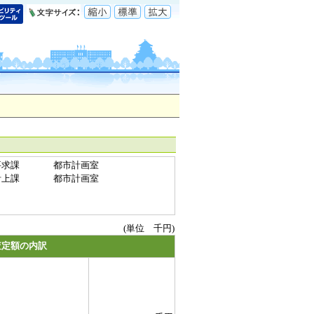
要求課
都市計画室
計上課
都市計画室
(単位 千円)
査定額の内訳