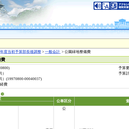
年度当初予算部長後調整
>
一般会計
> 公園緑地整備費
備費
800)
予算
共）
予算
9970800-00040037)
経費
る
訳
公単区分
公