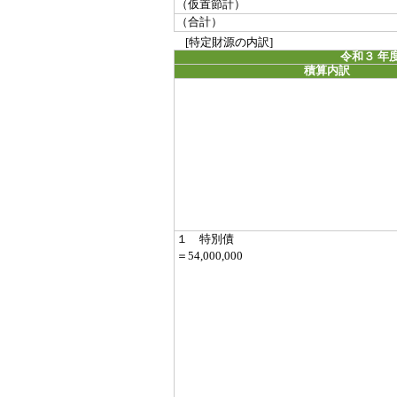
（仮置節計）
（合計）
[特定財源の内訳]
令和３ 年
積算内訳
１ 特別債
＝54,000,000