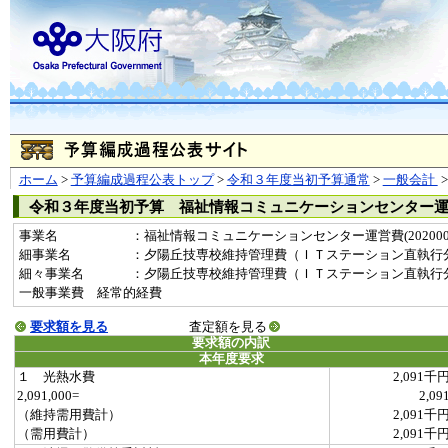
ホーム
>
予算編成過程公表トップ
>
令和３年度当初予算通常
>
一般会計
令和３年度当初予算 福祉情報コミュニケーションセンター
事業名
：福祉情報コミュニケーションセンター運営費(2020000
細事業名
：夕陽丘技専校維持管理費（ＩＴステーション直執行
細々事業名
：夕陽丘技専校維持管理費（ＩＴステーション直執行分）(202
一般事業費 経常的経費
要求額を見る
査定額を見る
要求額の内訳
本年度要求
１ 光熱水費
2,091千
2,091,000=
2,09
（維持需用費計）
2,091千
（需用費計）
2,091千