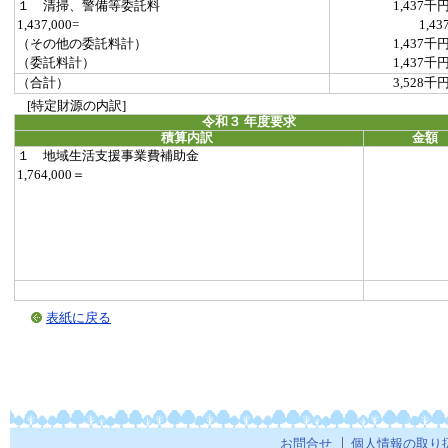
１ 清掃、警備等委託料
1,437千
1,437,000=
1,43
（その他の委託料計）
1,437千
（委託料計）
1,437千
（合計）
3,528千
[特定財源の内訳]
令和３ 年度要求
積算内訳
金額
１ 地域生活支援事業費補助金
1,764,000＝
表紙に戻る
お問合せ
個人情報の取り