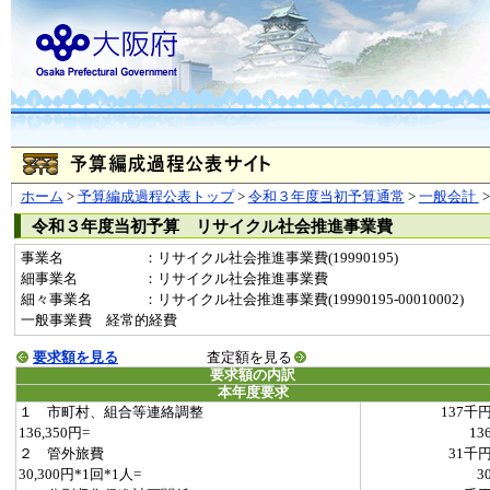
ホーム
>
予算編成過程公表トップ
>
令和３年度当初予算通常
>
一般会計
令和３年度当初予算 リサイクル社会推進事業費
事業名
：リサイクル社会推進事業費(19990195)
細事業名
：リサイクル社会推進事業費
細々事業名
：リサイクル社会推進事業費(19990195-00010002)
一般事業費 経常的経費
要求額を見る
査定額を見る
要求額の内訳
本年度要求
１ 市町村、組合等連絡調整
137千
136,350円=
13
２ 管外旅費
31千
30,300円*1回*1人=
3