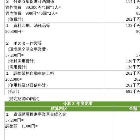
３ 分別収集促進計画関係
114千
管外旅費 30,300円*1回*1人=
3
管内旅費 909円*46回*2人=
8
（旅費計）
282千
１ 資料印刷、消耗品等
138千
80,800円=
8
２ ポスター作製等
（環境保全基金事業費）
57,200円=
5
（消耗需用費計）
138千
（需用費計）
138千
１ 調整業務自動車借上料
262千
262,000=
26
（使用料及び賃借料計）
262千
（合計）
682千
[特定財源の内訳]
令和３ 年度要求
積算内訳
金額
１ 資源循環推進事業基金繰入金
57,200円=
調整額 1,000円=