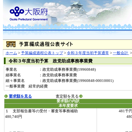
ホーム
>
予算編成過程公表トップ
>
令和３年度当初予算通常
>
一般会計
令和３年度当初予算 政党助成事務事業費
事業名
：政党助成事務事業費(19960848)
細事業名
：政党助成事務事業費
細々事業名
：政党助成事務事業費(19960848-00010001)
一般事業費 経常的経費
要求額を見る
査定額を見る
要求額の内訳
本年度要求
１ 支部報告書等の受付・審査等事務補助
481千
480,740円
48