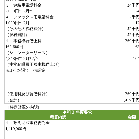
３ 連絡用電話料金
24千
2,000円*12月=
2
４ ファックス用電話料金
12千
1,000円*12月=
1
（その他の役務費計）
52千
（役務費計）
52千
１ 事務機器借上料
269千
163,680円=
16
（シュレッダーリース）
4,348円*12月*2台=
10
（非常勤職員用端末機借上げ）
※IT推進課で一括調達
（使用料及び賃借料計）
269千
（合計）
1,419千
[特定財源の内訳]
令和３ 年度要求
積算内訳
金額
１ 政党助成事務委託金
1,419,000円=