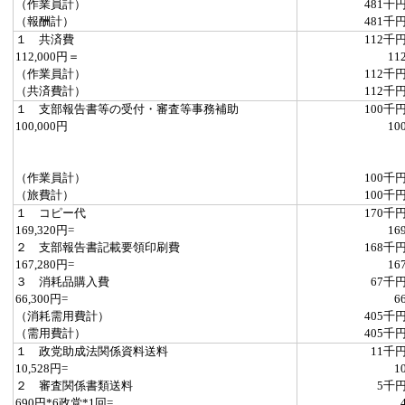
（作業員計）
481千
（報酬計）
481千
１ 共済費
112千
112,000円＝
11
（作業員計）
112千
（共済費計）
112千
１ 支部報告書等の受付・審査等事務補助
100千
100,000円
10
（作業員計）
100千
（旅費計）
100千
１ コピー代
170千
169,320円=
16
２ 支部報告書記載要領印刷費
168千
167,280円=
16
３ 消耗品購入費
67千
66,300円=
6
（消耗需用費計）
405千
（需用費計）
405千
１ 政党助成法関係資料送料
11千
10,528円=
1
２ 審査関係書類送料
5千
690円*6政党*1回=