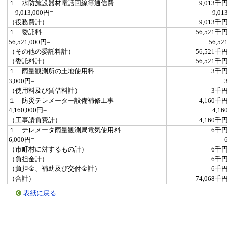
１ 水防施設器材電話回線等通信費
9,013千
9,013,000円=
9,01
（役務費計）
9,013千
１ 委託料
56,521千
56,521,000円=
56,52
（その他の委託料計）
56,521千
（委託料計）
56,521千
１ 雨量観測所の土地使用料
3千
3,000円=
（使用料及び賃借料計）
3千
１ 防災テレメーター設備補修工事
4,160千
4,160,000円=
4,16
（工事請負費計）
4,160千
１ テレメータ雨量観測局電気使用料
6千
6,000円=
（市町村に対するもの計）
6千
（負担金計）
6千
（負担金、補助及び交付金計）
6千
（合計）
74,068千
表紙に戻る