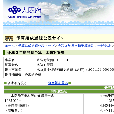
ホーム
>
予算編成過程公表トップ
>
令和３年度当初予算通常
>
一般会計
令和３年度当初予算 水防対策費
事業名
：水防対策費(19961161)
細事業名
：水防対策費
細々事業名
：水防資器材等補修更新費（維持）(19961161-0001000
維持補修費 経常的経費
要求額を見る
査定額を見る
要求
前年度当初
１ 水防施設器材等の修繕等一式
4,365千
4,365,000円=
4,36
（維持需用費計）
4,365千
（需用費計）
4,365千