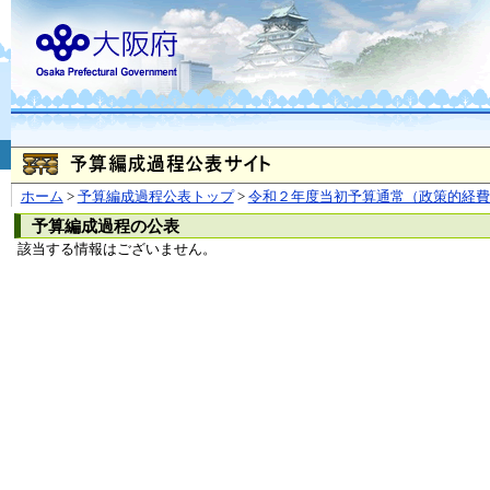
お問合せ
個人情報の取り扱
大阪府
本庁
〒540-8570
大阪市
（法人番号 4000020270008）
咲洲庁舎
〒559-8555
大阪市住
© Copyright 2003-2026 O
ホーム
>
予算編成過程公表トップ
>
令和２年度当初予算通常（政策的経費
予算編成過程の公表
該当する情報はございません。