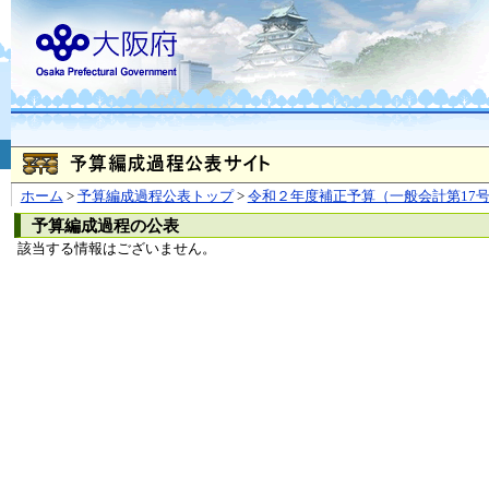
お問合せ
個人情報の取り扱
大阪府
本庁
〒540-8570
大阪市
（法人番号 4000020270008）
咲洲庁舎
〒559-8555
大阪市住
© Copyright 2003-2026 O
ホーム
>
予算編成過程公表トップ
>
令和２年度補正予算（一般会計第17
予算編成過程の公表
該当する情報はございません。