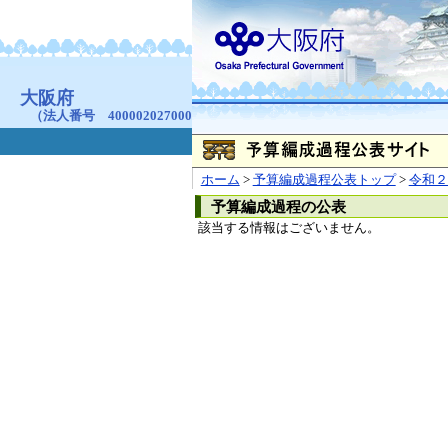
お問合せ
個人情報の取り扱
大阪府
本庁
〒540-8570
大阪市
（法人番号 4000020270008）
咲洲庁舎
〒559-8555
大阪市住
© Copyright 2003-2026 O
ホーム
>
予算編成過程公表トップ
>
令和２
予算編成過程の公表
該当する情報はございません。