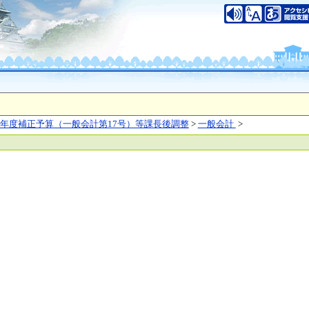
いについて
このサイトのご利用について
中央区大手前2丁目
（代表電話）06-6941-0351
之江区南港北1-14-16
（代表電話）06-6941-0351
saka Prefecture,All rights reserved.
年度補正予算（一般会計第17号）等課長後調整
>
一般会計
>