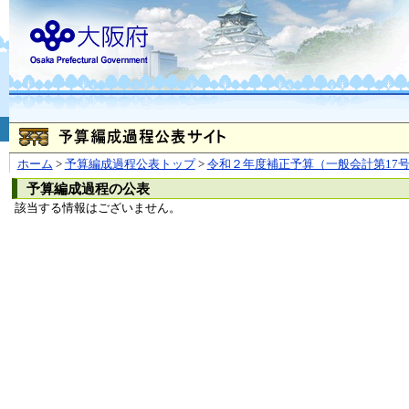
お問合せ
個人情報の取り扱
大阪府
本庁
〒540-8570
大阪市
（法人番号 4000020270008）
咲洲庁舎
〒559-8555
大阪市住
© Copyright 2003-2026 O
ホーム
>
予算編成過程公表トップ
>
令和２年度補正予算（一般会計第17
予算編成過程の公表
該当する情報はございません。