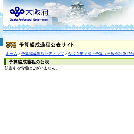
お問合せ
個人情報の取り扱
大阪府
本庁
〒540-8570
大阪市
（法人番号 4000020270008）
咲洲庁舎
〒559-8555
大阪市住
© Copyright 2003-2026 O
ホーム
>
予算編成過程公表トップ
>
令和２年度補正予算（一般会計第17
予算編成過程の公表
該当する情報はございません。