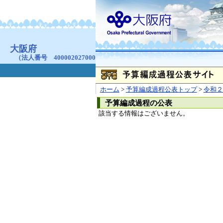
お問合せ
個人情報の取り扱
大阪府
本庁
〒540-8570
大阪市
（法人番号 4000020270008）
咲洲庁舎
〒559-8555
大阪市住
© Copyright 2003-2026 O
ホーム
>
予算編成過程公表トップ
>
令和２
予算編成過程の公表
該当する情報はございません。