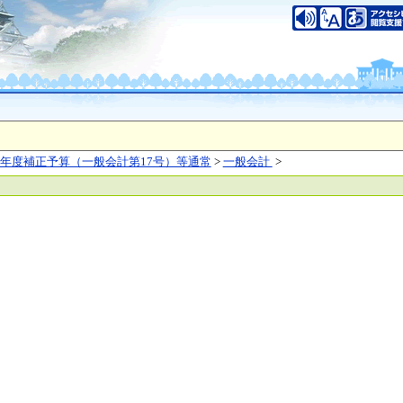
いについて
このサイトのご利用について
中央区大手前2丁目
（代表電話）06-6941-0351
之江区南港北1-14-16
（代表電話）06-6941-0351
saka Prefecture,All rights reserved.
年度補正予算（一般会計第17号）等通常
>
一般会計
>