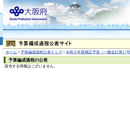
お問合せ
個人情報の取り扱
大阪府
本庁
〒540-8570
大阪市
（法人番号 4000020270008）
咲洲庁舎
〒559-8555
大阪市住
© Copyright 2003-2026 O
ホーム
>
予算編成過程公表トップ
>
令和２年度補正予算（一般会計第17
予算編成過程の公表
該当する情報はございません。