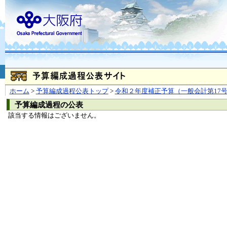
お問合せ
個人情報の取り扱
大阪府
本庁
〒540-8570
大阪市
（法人番号 4000020270008）
咲洲庁舎
〒559-8555
大阪市住
© Copyright 2003-2026 O
ホーム
>
予算編成過程公表トップ
>
令和２年度補正予算（一般会計第17
予算編成過程の公表
該当する情報はございません。