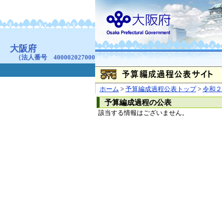
お問合せ
個人情報の取り扱
大阪府
本庁
〒540-8570
大阪市
（法人番号 4000020270008）
咲洲庁舎
〒559-8555
大阪市住
© Copyright 2003-2026 O
ホーム
>
予算編成過程公表トップ
>
令和２
予算編成過程の公表
該当する情報はございません。