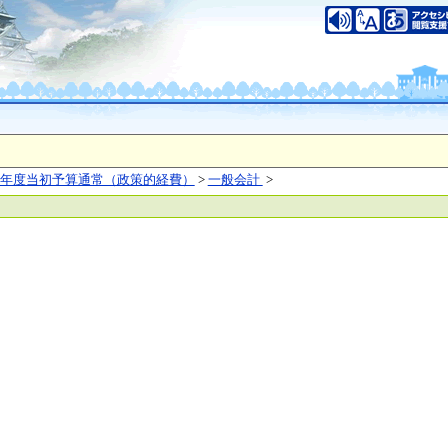
いについて
このサイトのご利用について
中央区大手前2丁目
（代表電話）06-6941-0351
之江区南港北1-14-16
（代表電話）06-6941-0351
saka Prefecture,All rights reserved.
年度当初予算通常（政策的経費）
>
一般会計
>