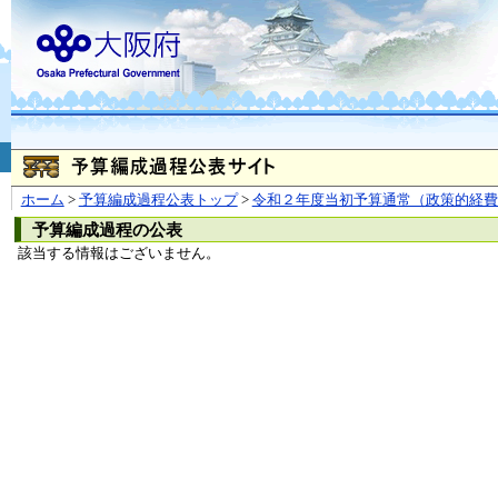
お問合せ
個人情報の取り扱
大阪府
本庁
〒540-8570
大阪市
（法人番号 4000020270008）
咲洲庁舎
〒559-8555
大阪市住
© Copyright 2003-2026 O
ホーム
>
予算編成過程公表トップ
>
令和２年度当初予算通常（政策的経費
予算編成過程の公表
該当する情報はございません。