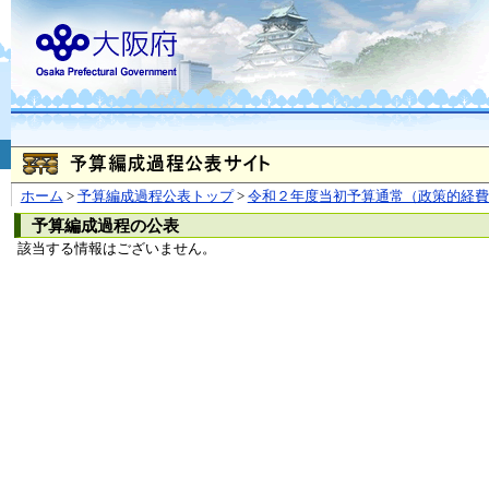
お問合せ
個人情報の取り扱
大阪府
本庁
〒540-8570
大阪市
（法人番号 4000020270008）
咲洲庁舎
〒559-8555
大阪市住
© Copyright 2003-2026 O
ホーム
>
予算編成過程公表トップ
>
令和２年度当初予算通常（政策的経費
予算編成過程の公表
該当する情報はございません。