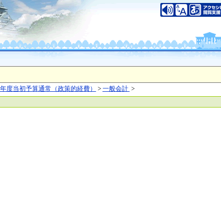
いについて
このサイトのご利用について
中央区大手前2丁目
（代表電話）06-6941-0351
之江区南港北1-14-16
（代表電話）06-6941-0351
saka Prefecture,All rights reserved.
年度当初予算通常（政策的経費）
>
一般会計
>