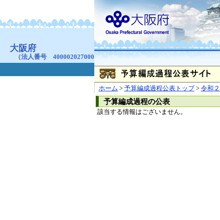
お問合せ
個人情報の取り扱
大阪府
本庁
〒540-8570
大阪市
（法人番号 4000020270008）
咲洲庁舎
〒559-8555
大阪市住
© Copyright 2003-2026 O
ホーム
>
予算編成過程公表トップ
>
令和２
予算編成過程の公表
該当する情報はございません。