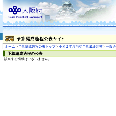
お問合せ
個人情報の取り扱
大阪府
本庁
〒540-8570
大阪市
（法人番号 4000020270008）
咲洲庁舎
〒559-8555
大阪市住
© Copyright 2003-2026 O
ホーム
>
予算編成過程公表トップ
>
令和２年度当初予算最終調整
>
一般
予算編成過程の公表
該当する情報はございません。