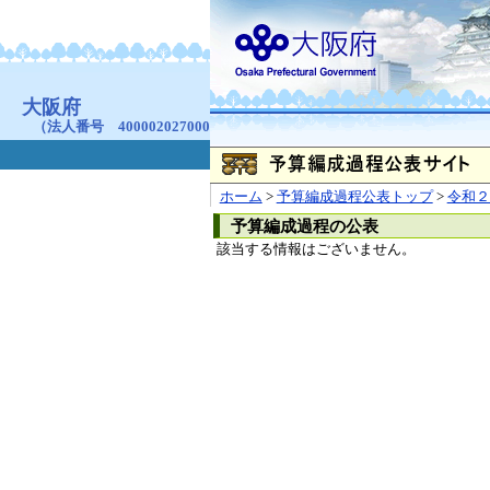
お問合せ
個人情報の取り扱
大阪府
本庁
〒540-8570
大阪市
（法人番号 4000020270008）
咲洲庁舎
〒559-8555
大阪市住
© Copyright 2003-2026 O
ホーム
>
予算編成過程公表トップ
>
令和２
予算編成過程の公表
該当する情報はございません。