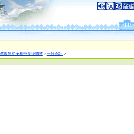
いについて
このサイトのご利用について
中央区大手前2丁目
（代表電話）06-6941-0351
之江区南港北1-14-16
（代表電話）06-6941-0351
saka Prefecture,All rights reserved.
年度当初予算部長後調整
>
一般会計
>