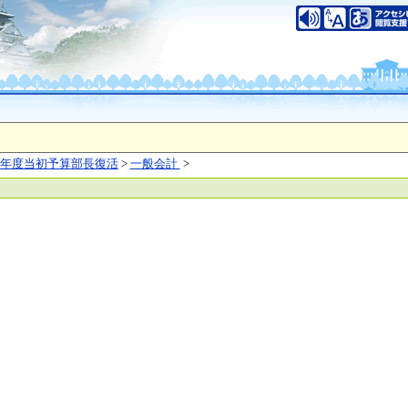
いについて
このサイトのご利用について
中央区大手前2丁目
（代表電話）06-6941-0351
之江区南港北1-14-16
（代表電話）06-6941-0351
saka Prefecture,All rights reserved.
年度当初予算部長復活
>
一般会計
>