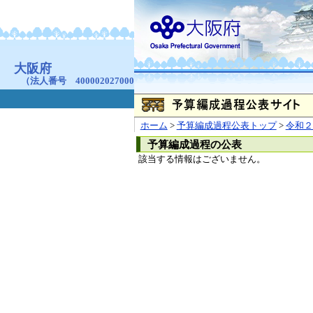
お問合せ
個人情報の取り扱
大阪府
本庁
〒540-8570
大阪市
（法人番号 4000020270008）
咲洲庁舎
〒559-8555
大阪市住
© Copyright 2003-2026 O
ホーム
>
予算編成過程公表トップ
>
令和２
予算編成過程の公表
該当する情報はございません。