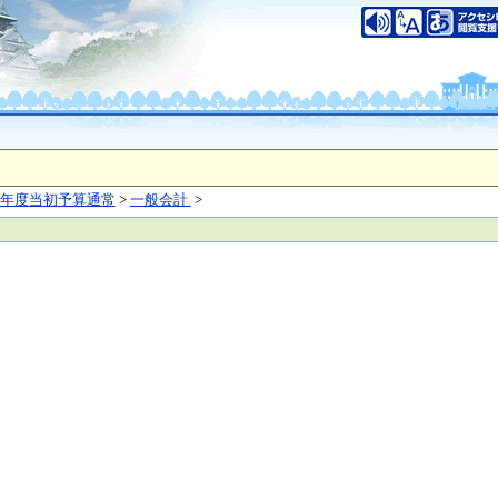
いについて
このサイトのご利用について
中央区大手前2丁目
（代表電話）06-6941-0351
之江区南港北1-14-16
（代表電話）06-6941-0351
saka Prefecture,All rights reserved.
年度当初予算通常
>
一般会計
>