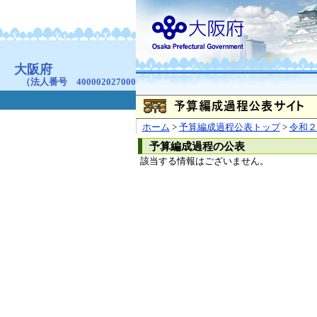
お問合せ
個人情報の取り扱
大阪府
本庁
〒540-8570
大阪市
（法人番号 4000020270008）
咲洲庁舎
〒559-8555
大阪市住
© Copyright 2003-2026 O
ホーム
>
予算編成過程公表トップ
>
令和２
予算編成過程の公表
該当する情報はございません。