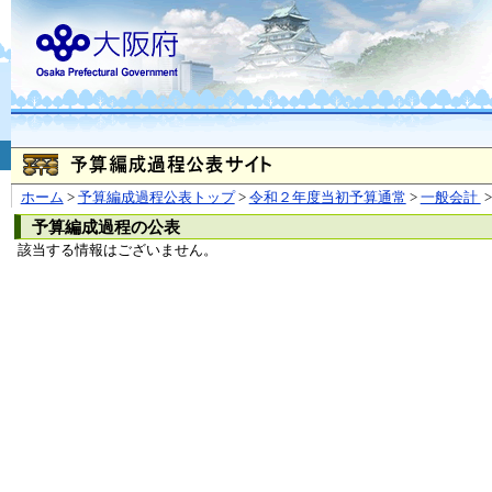
お問合せ
個人情報の取り扱
大阪府
本庁
〒540-8570
大阪市
（法人番号 4000020270008）
咲洲庁舎
〒559-8555
大阪市住
© Copyright 2003-2026 O
ホーム
>
予算編成過程公表トップ
>
令和２年度当初予算通常
>
一般会計
>
予算編成過程の公表
該当する情報はございません。